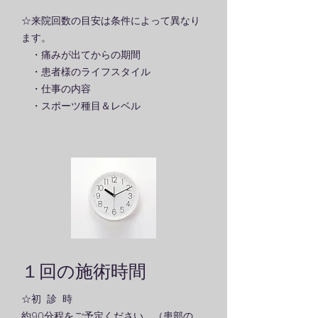
☆来院回数の目安は条件によって異なり
ます。
・痛みが出てからの期間
・患者様のライフスタイル
・仕事の内容
・スポーツ種目＆レベル
１回の施術時間
☆初
診 時
約90分程をご予定ください。（患部の