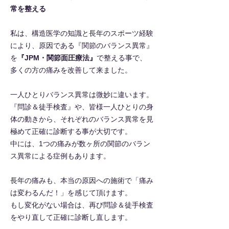
常を整える
私は、構造医学の知識と長年のスポーツ経験
により、原因である『関節のバランス異常』
を
『JPM・関節面圧療法』
で整える事で、
多くの方の痛みを改善して来ました。
一人ひとりバランス異常は微妙に違います。
『問診＆徒手検査』や、皆様一人ひとりの身
体の動きから、それぞれのバランス異常を見
極めて正確に診断する事が大切です。
中には、1つの痛みが数ヶ所の関節のバラン
ス異常による症例もあります。
長年の痛みも、本当の原因への施術で「痛み
は変わるんだ！」を感じて頂けます。
もし変化がない場合は、再び問診＆徒手検査
をやり直して正確に診断し直します。