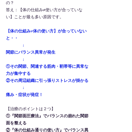
の？
答え：【体の仕組み≠使い方が合っていな
い】ことが最も多い原因です。
【体の仕組み
≠
体の使い方】が合っていない
と・・
↓
関節にバランス異常が発生
↓
①その関節、関連する筋肉・靭帯等に異常な
力が集中する
②その周辺組織に引っ張りストレスが掛かる
↓
痛み・症状が発症！
【治療のポイントは２つ】
①『関節面圧療法』でバランスの崩れた関節
面を整える
②『体の仕組み通りの使い方』でバランス異