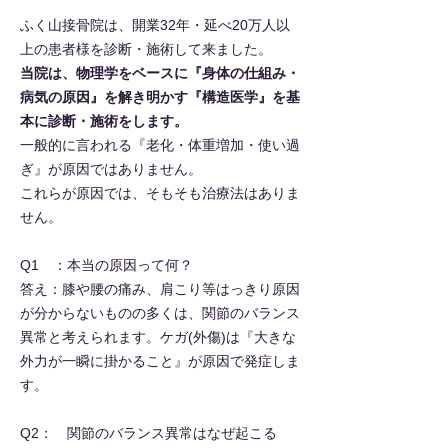
ふく山接骨院は、開業32年・延べ20万人以
上の患者様を診断・施術して来ました。
当院は、物理学をベースに『身体の仕組み・
病気の原因』を解き明かす『構造医学』を基
本に診断・施術をします。
一般的に言われる『老化・体重増加・使い過
ぎ』が原因ではありません。
これらが原因
では、そもそも治療法はありま
せん。
Q1 ：本当の原因って何？
答え：膝や腰の痛み、肩こり等はっきり原因
が分からないものの多くは、関節のバランス
異常と考えられます。ケガ(外傷)は『大きな
外力が一瞬に掛かること』が原因で発症しま
す。
Q2： 関節のバランス異常はなぜ起こる