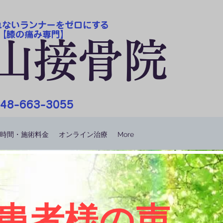
れないランナーをゼロにする
​【膝の痛み専門】
山接骨院
48-663-3055
時間・施術料金
オンライン治療
More
​患者様の声